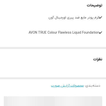
توضیحات
✔️کرم پودر مایع ضد پیری اورجینال آون
✔️AVON TRUE Colour Flawless Liquid Foundation
✔️ 30 ml
نظرات
✔️ویژگی ها:
دسته‌بندی
:
محصولات آرایش صورت
🔸پوشش کامل بدون پوشش کیکی