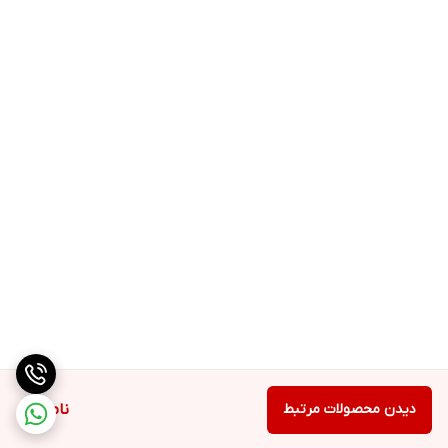
🔸بافت بسیار سبک مشابه تینت صورت
🔸یکدست کننده پوست
🔸ماندگاری بالا
🔸مناسب برای استفاده روزانه و مهمانی ها
🔸پوشش دهی کامل لک ها و عیوب پوستی
🔸محافظت از پوست در برابر اشعه مضر آفتاب
دیدن محصولات مرتبط
ناموجود
🔸مناسب برای انواع پوست به ویژه پوست های چرب