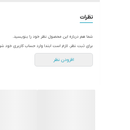
✔️150ml
نظرات
✔️ویژکی ها:
شما هم درباره این محصول نظر خود را بنویسید.
برای ثبت نظر، لازم است ابتدا وارد حساب کاربری خود شو
ماندگاری بالا
افزودن نظر
رایحه ای از گل و میوه های مشرقی
خوشبو کننده بدن
قابل استفاده بروی لباس
بدون ماندن اثر سفیدی بر روی لباس
ساخت آلمان و ضمانت 100درصد اصالت کالا
حجم:150میلی لیتر