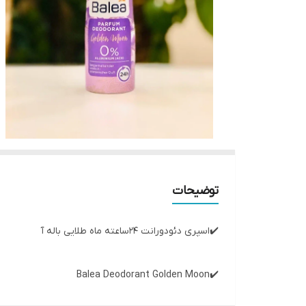
توضیحات
✔️اسپری دئودورانت 24ساعته ماه طلایی باله آ
✔️Balea Deodorant Golden Moon