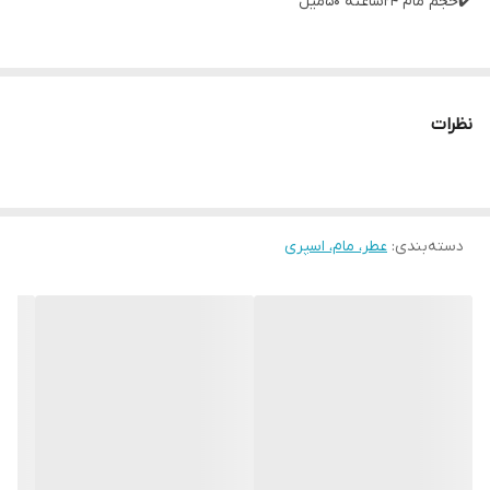
✔️حجم مام ۲۴ساعته ۵۰میل
✔️حجم اسپری۲۴ساعته ۲۰۰میل
نظرات
✔️معرفی محصول:
دسته‌بندی
:
عطر، مام، اسپری
اسپری و مام دئودورانت Balea Soft Flower با رایحه گل آبی و ادریسی
از بدن در برابر بوی بد محافظت می کند و از پوست مراقبت می کند.
برای یک احساس امن و آراسته همه جانبه 24 ساعت شبانه روز است