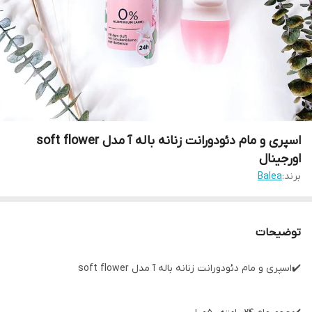
اسپری و مام دئودورانت زنانه باله آ مدل soft flower
اورجینال
برند:
Balea
توضیحات
✔️اسپری و مام دئودورانت زنانه باله آ مدل soft flower