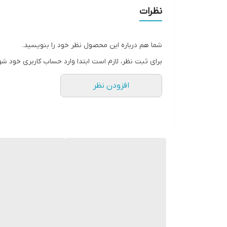
✔️مشخصات:
نظرات
شما هم درباره این محصول نظر خود را بنویسید.
ما می دانیم که فونداسیون فقط مربوط به پوشش نیست، به همین دلیل است که
برای ثبت نظر، لازم است ابتدا وارد حساب کاربری خود شو
افزودن نظر
فرمول پوست دوست داشتنی آن با اسید هیالورونیک برای
کارشناسان رنگ ما برای اطمینان از هماهنگی کامل با پوست
بنابراین شما یک زیرسازی پوستی طبیعی به دست می آ
✔️ویژگی ها:
• فناوری Smartmatch برای هماهنگی کامل سایه ها