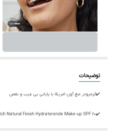
توضیحات
✔️کرمپودر مچ آون امریکا با پایانی بی عیب و نقص
✔️Flawless Match Natural Finish Hydraterende Make-up SPF 20