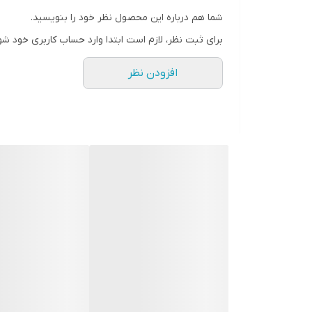
شما هم درباره این محصول نظر خود را بنویسید.
_تغذیه، تسکین دهنده، مرطوب کننده پوست دست
برای ثبت نظر، لازم است ابتدا وارد حساب کاربری خود شو
_ویتامین E و گلیسرین وبادام
افزودن نظر
و رایحه بادام
_هیدراتاسیون عمیق را به مدت 24 ساعت فراهم می کند.
-سد محافظ پوست دست را تقویت می کند.
_لایه برداری سلول های کراتینه شده را اسان می کند.
-دارای خواص ضد باکتری و ضد عفونی کننده است.
-التهاب، تحریک را از بین می برد.
_خاصیت ارتجاعی اپیدرم را افزایش می دهد.
_باعث بازسازی سلولی می شود.
_احساس تنش را خنثی می کند.
_کوتیکول خشک را نرم می کند.