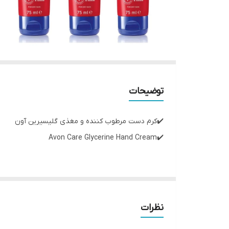
توضیحات
✔️کرم دست مرطوب کننده و مغذی گلیسیرین آون
✔️Avon Care Glycerine Hand Cream
✔️75ml
✔️ویژگی ها:
نظرات