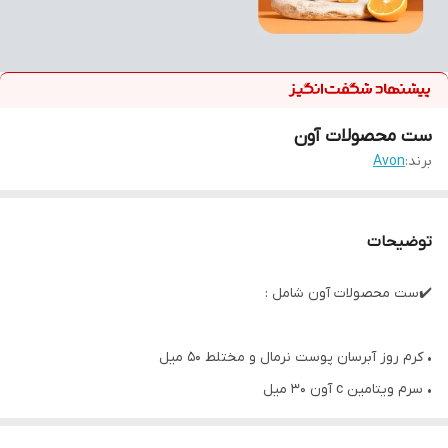
ست محصولات آون
برند:
Avon
توضیحات
✔️ست محصولات آون شامل :
• کرم روز آبرسان پوست نرمال و مختلط 50 میل
• سرم ویتامین c آون 30 میل
• کرم دور چشم کمپلکس ویتامین سی آنیو آون 15 میل