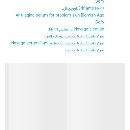
،
Defy
• 30میل
Oriflame 41039
،
اورجینال
،
Anti aging serum for problem skin Blemish Age
،
Defy
Novage blemish
،
اوریفلیم 41039
،
سرم بلمیش ایج دیفنی نویج پلاس
،
سرم بلمیش ایج دیفنی اوریفلیم
،
41039
،
Novage serum
،
سرم بلمیش ایج دیفنی