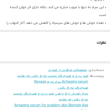
• این سرم نه تنها با عیوب مبارزه می کند، بلکه دارای اثر جوان کننده
است.
• تعداد جوش ها و جوش های سرسیاه را کاهش می دهد، آثار التهاب را
کمتر به چشم می آورد و چین و چروک ها را صاف می کند.
• به جلوگیری از جوش های جدید کمک می کند
نظرات
• تولید کلاژن را برای مبارزه با چین و چروک تحریک می کند
• مناسب برای انواع پوست از جمله پوست حساس
• 96% از زنان موافقند: جوش‌ها را فقط در 4 هفته کاهش می‌دهد
• 96% زنان موافقند: سرم منافذ بزرگ شده را کوچک می کند
دسته‌بندی
:
محصولات مراقبت از صورت
برچسب‌ها :
ضد پیری و ضدچروک پوست نویج پلاس اوریفلیم
،
• 93 درصد از زنان موافقند: سرم جوش های سر سیاه را کاهش می دهد*
Antiaging serum
،
سرم نویج
،
Novage
،
• بافت ژل سبک به سرعت جذب می شود و پوست را صاف و هیدراته
ضدچروک نویج پلاس
،
می کند
سرم بلمیش ایج دیفنی ضد پیری و ضدچروک پوست
نویج پلاس اوریفلیم
،
• فرمول تست شده درماتولوژی
Antiaging serum for problem skin Blemish Age
• بسته بندی حاوی مواد بازیافتی است