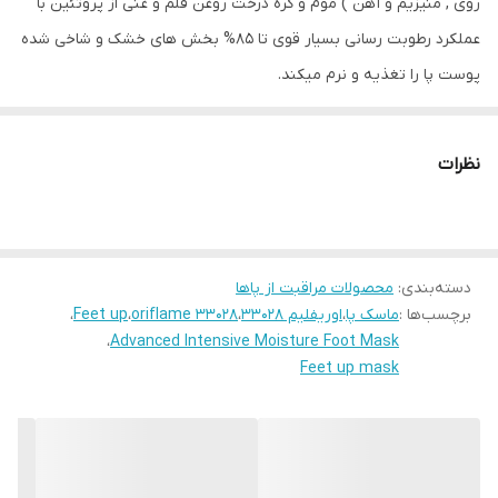
روی , منیزیم و آهن ) موم و کره درخت روغن قلم و غنی از پروتئین با
عملکرد رطوبت رسانی بسیار قوی تا 85% بخش های خشک و شاخی شده
پوست پا را تغذیه و نرم میکند.
با مصرف مداوم این محصول خشکی پا به طور کامل از بین خواهد رفت.
نظرات
دسته‌بندی
:
محصولات مراقبت از پاها
برچسب‌ها :
ماسک پا
،
اوریفلیم 33028
،
oriflame 33028
،
Feet up
،
،
Advanced Intensive Moisture Foot Mask
Feet up mask