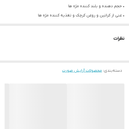
• حجم دهنده و بلند کننده مژه ها
• غنی از کراتین و روغن کرچک و تغذیه کننده مژه ها
• قابل استفاده به عنوان بیس و پایه ریمل مژه و ابرو
• افزایش حالت دهی و ماندگاری ریمل روی مژه ها
نظرات
• تقویت کننده مژه های ضعیف و کم پشت
• جلوگیری از جمع شدن ریمل روی مژه ها
• مناسب برای انواع چشم و مژه
• حجم: 7.5 میلی لیتر
دسته‌بندی
:
محصولات آرایش صورت
✔️طرز استفاده
ابتدا مژه های خود را کاملا تمیز کنید. پرایمر ریمل را از ریشه تا نوک مژه
ها بزنید. پس از خشک شدن آن، ریمل را بر روی آن استفاده کنید. برای
حجیم تر و فر شدن مژه ها می توانید قبل از آن، از فرمژه استفاده نمایید.