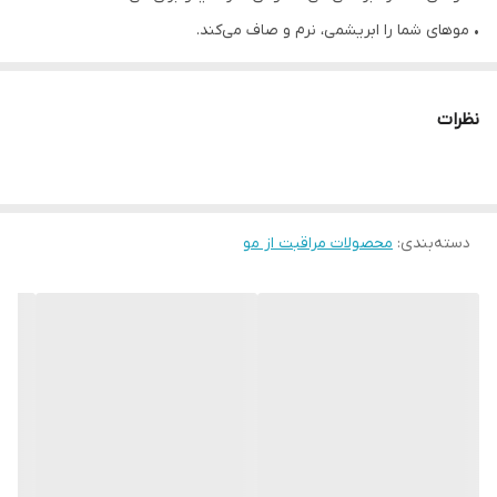
• موهای شما را ابریشمی، نرم و صاف می‌کند.
• به طور موثر حجم و پری موهای شما را افزایش می‌دهد.
• مناسب موهای کم آب و ضعیف
نظرات
• شامپو آبرسان مو و کف سر
• حاوی هیالورونیک اسید و آمینو اسید کمپلکس
• تا ۸ برابر آبرسانی مو و کف سر
دسته‌بندی
:
محصولات مراقبت از مو
• این شامپو فاقد سولفات است که این موضوع به حفظ رطوبت طبیعی
مو کمک می‌کند.
• افزایش تولید کلاژن
• فاقد پارابن
• حجم 400 میل
• عدم تست حیوانی