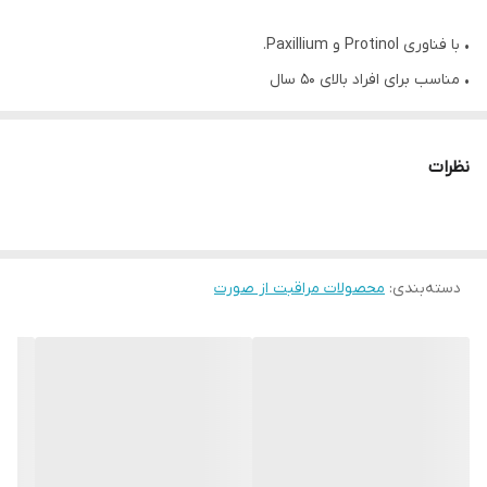
• با فناوری Protinol و Paxillium.
• مناسب برای افراد بالای 50 سال
• کاهش چین و چروک و افزایش صافی و سفتی پوست
• افزایش درخشش و نرمی پوست
نظرات
• بهبود رنگ پوست و کاهش تیرگی پوست
• مناسب برای انواع پوست
• کاملا اویل فری Oil-free.
• 50میل
دسته‌بندی
:
محصولات مراقبت از صورت