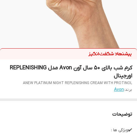
کرم شب بالای 50 سال آون Avon مدل REPLENISHING
اورجینال
ANEW PLATINUM NIGHT REPLENISHING CREAM WITH PROTINOL
برند:
Avon
توضیحات
✔️ویژگی ها :