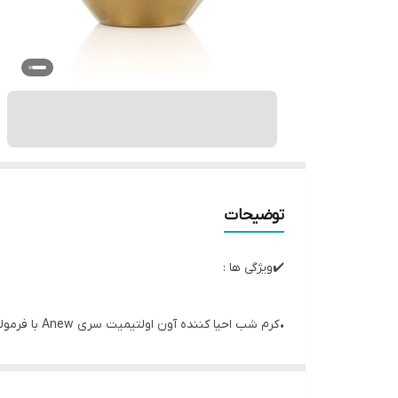
توضیحات
✔️ویژگی ها :
• کرم شب احیا کننده آون اولتیمیت سری Anew با فرمولاسیون جدید و ویژه با فناوری پروتینول و فناوری کمپلکس سلولیووی باعث افزایش سفتی و صافی پوست میشود.
• بهترین کرم ضد چروک بالای 40 سال با فناوری ویژه پروتینول باعث افزایش تولید اسید هیالورونیک تا بیش از 100 درصد درمدت دو روز در پوست میشود
• باعث صافی خطوط ظریف و چین و چروک افراد بالای چ