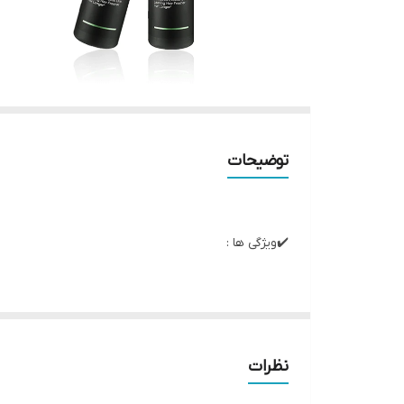
توضیحات
✔️ویژگی ها :
• مناسب برای موی چرب
• حاوی سالیسیلیک اسید و کائولین خاک رس
• کنترل چربی و سبوم پوست سر
نظرات
• تصفیه عمیق