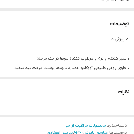
شناسه کالا
41362
توضیحات
✔ ویژگی ها :
• تمیز کننده و نرم و مرطوب کننده موها در یک مرحله
• حاوی روغن طبیعی آووکادو، عصاره بابونه، پوست درخت بید سفید
• سرشار از چربی های ضروری و ویتامین E
• تغذیه و بازسازی کننده موها
نظرات
• حالت دهنده و درخشان کننده موها
• موثر در تسکین پوست سر و داشتن ظاهری زیبا و سالم روی موها
• فاقد سیلیکون و پارابن
دسته‌بندی
:
• مناسب برای انواع مو
محصولات مراقبت از مو
برچسب‌ها :
شامپو_بابونه
،
41362
،
شامپو_آووکادو
،