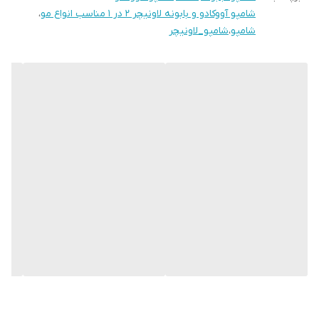
• حجم: 500 میل
شامپو آووکادو و بابونه لاونیچر ۲ در ۱ مناسب انواع مو
،
شامپو
،
شامپو_لاونیچر