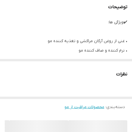
توضیحات
✔️ویژگی ها:
• غنی از روغن آرگان مراکشی و تغذیه کننده مو
• نرم کننده و صاف کننده مو
• مرطوب کننده و درخشان کننده موها
• تمیز کننده و تقویت کننده موها
نظرات
• دارای اثربخشی سریع و بعد از اولین استفاده
• افزایش استحکام و لطافت موها
• محافظت از موها در برابر آسیب های محیطی و رادیکال های آزاد
دسته‌بندی
:
محصولات مراقبت از مو
• ترمیم کننده موهای خشک و آسیب دیده
• مناسب برای انواع موها
• 700 میل