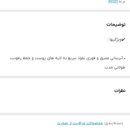
برند:
Avon
توضیحات
✔️ویژگیها :
• آبرسانی عمیق و فوری نفوذ سریع به لایه های پوست و حفظ رطوبت
طولانی مدت
• حجم دهنده طبیعی پوست کمک به پر شدن خطوط ریز و ایجاد ظاهری
صاف تر
نظرات
• حاوی هیالورونیک اسید ترکیب مؤثر برای افزایش لطافت و انعطاف
پذیری پوست.
• ضدخشکی و ضد چروک جلوگیری از ایجاد خطوط ناشی از کم آبی پوست
دسته‌بندی
:
محصولات مراقبت از صورت
• بافت سبک و جذب سریع بدون ایجاد چربی یا سنگینی روی پوست