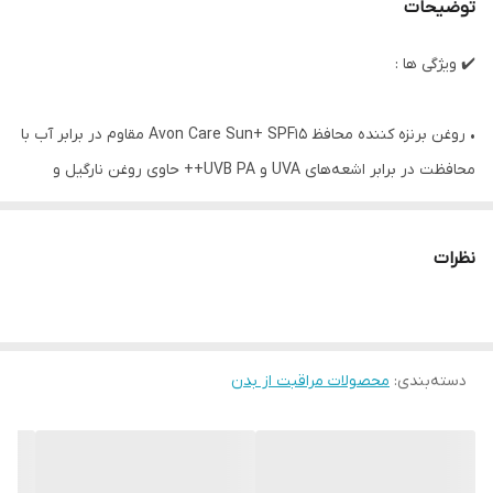
توضیحات
✔️ ویژگی ها :
• روغن برنزه کننده محافظ Avon Care Sun+ SPF15 مقاوم در برابر آب با
محافظت در برابر اشعه‌های UVA و UVB PA++ حاوی روغن نارگیل و
ویتامین E - از برند Ultimate Things
• درخشش سریع‌تر بدون برنزه شدن مصنوعی
نظرات
• روغن برنزه کننده محافظ در برابر آفتاب
• SPF15
• حاوی ویتامین E، روغن نارگیل مرطوب کننده و عصاره پرو-ملانین
دسته‌بندی
:
غیرچسبنده، جذب سریع
محصولات مراقبت از بدن
• 150 میل