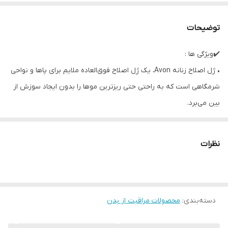
توضیحات
✔️ویژگی ها :
• ژل اصلاح زنانه Avon، یک ژل اصلاح فوق‌العاده ملایم برای پاها و نواحی
شرمگاهی است که به راحتی حتی ریزترین موها را بدون ایجاد سوزش از
بین می‌برد.
• مانند کرم اصلاح و کف، این ژل با خاصیت نرم‌کنندگی و تغذیه‌کنندگی،
اصلاح را برای پوست‌های حساس به تجربه‌ای راحت تبدیل می‌کند.
نظرات
• این ژل، پوست‌های خشک و مشکل‌دار را فوق‌العاده نرم و لطیف،
تسکین‌دهنده و ترمیم‌کننده می‌کند.
• فرمول طبیعی آن، آن را برای آقایان و خانم‌ها مناسب می‌کند. روغن
دسته‌بندی
:
محصولات مراقبت از بدن
ارگانیک جوجوبا، تعادل طبیعی پوست را بازیابی می‌کند، به شدت مرطوب
می‌کند و خاصیت ارتجاعی و استحکام آن را بهبود می‌بخشد.