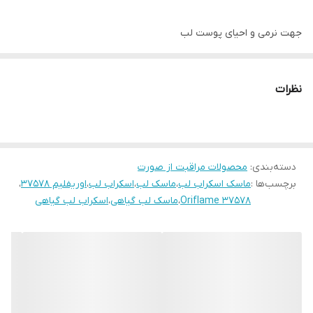
جهت نرمی و احیای پوست لب
حاوی موادی همچون شکر قهوه ای جهت بازسازی پوست
عصاره نعنا: حاوی ویتامین های مغذی،
نظرات
عصاره پشن فروت: دارای ویتامین E و سرشار از اسیدهای چرب جهت
حفظ رطوبت پوست لب
و عصاره لیمو: دارای خواص آنتی باکتریال
دسته‌بندی
:
به دو شکل میتوان استفاده کرد:
محصولات مراقبت از صورت
برچسب‌ها :
ماسک اسکراب لب
،
ماسک لب
،
اسکراب لب
،
اوریفلیم 37578
،
به عنوان ماسک
Oriflame 37578
،
ماسک لب گیاهی
،
اسکراب لب گیاهی
دو بار در هفته روی پوست لب تمیز و خشک بمالید و بعد از 15 دقیقه با
آب بشویید.
به عنوان اسکراب
هفته ای 1 تا 2 بار روی پوست لب ماساژ دهید و پس از جذب پوست،
شستشو دهید.