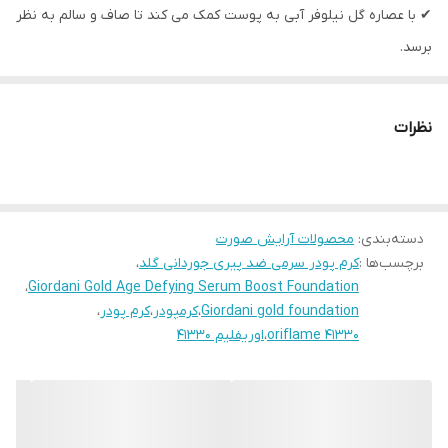
✔ با عصاره گل نیلوفر آبی به پوست کمک می کند تا صاف و سالم به نظر
برسد.
✔دارای SPF 10
✔اولین کرم پودر سرمی اوریف لیم ، کرم پودر سرم ضد پیری جوردانی
نظرات
گلد ، با محتوای پربیوتیک خود ، پوست را مرطوب می کند و فوراً علائم
پیری را کاهش می دهد.
✔با فرمول ویژه پوشش طولانی مدت خود را ارائه می دهد
دسته‌بندی
:
محصولات آرایش صورت
✔خاصیت ارتجاعی پوست را حفظ می کند
برچسب‌ها :
کرم پودر سرمی ضد پیری جوردانی گلد
،
✔برای کاربرد کانتور قابل استفاده است.
،
Giordani Gold Age Defying Serum Boost Foundation
Giordani gold foundation
،
کرمپودر
،
کرم پودر
،
oriflame 41330
،
اوریفلیم 41330