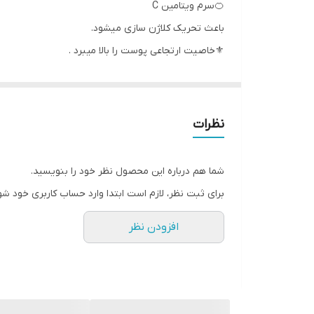
🍊سرم ویتامین C
باعث تحریک کلاژن سازی میشود.
⚜خاصیت ارتجاعی پوست را بالا میبرد .
🍊از پوست در مقابل عوامل آسیب زا مانند آلودگی ها م
⚜کک و مک ها و لکه های پوست را کمرنگ میکند
⚜و پوست را شفاف و لطیف میکند.
نظرات
🍊✅ویتامین موجود در این سرم فوق العاده ، برابر با ویتامین C موجود در ۳۰ پرتق
⚜پوست خسته را انرژی بخشیده و به آن طراوت میدهد.
شما هم درباره این محصول نظر خود را بنویسید.
⚜بلافاصله بعد از استفاده پوست را درخشان میکند.
برای ثبت نظر، لازم است ابتدا وارد حساب کاربری خود شو
🧡۹۹درصد خانمهایی که از آن استفاده کردند درخشان شدن پوستشان را تایید کردند!
افزودن نظر
🧡اصلاح بافت پوست و لکه های پوست
و بهتر دیده شده آن
🧡 جذب سریع
🧡فاقد مواد کومدوژنیک(ترکیباتی که باعث ایجاد جوش 