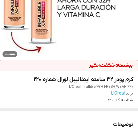
کرم پودر 32 ساعته اینفالیبل لورال شماره 220
L’Oreal Infallible 32H FRESH WEAR 220
برند:
L’Oreal
شناسه کالا
220
توضیحات