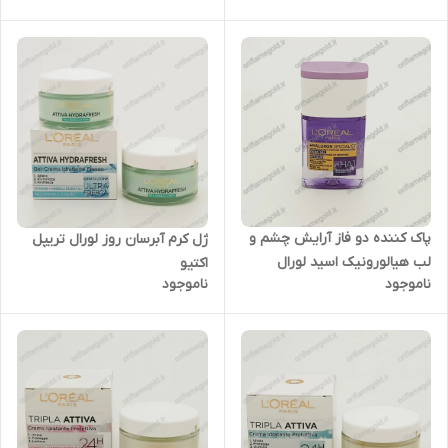
پاک کننده دو فاز آرایش چشم و
ژل کرم آبرسان روز لورال تریپل
لب هیالورونیک اسید لورال
اکتیو
ناموجود
ناموجود