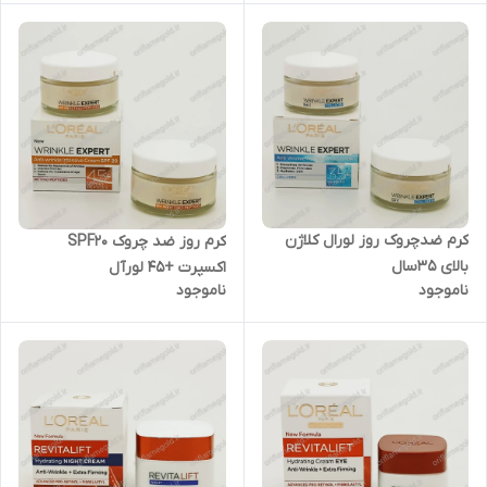
کرم ضدچروک روز لورال کلاژن
کرم روز ضد چروک SPF20
بالای ۳۵سال
اکسپرت +45 لورآل
ناموجود
ناموجود