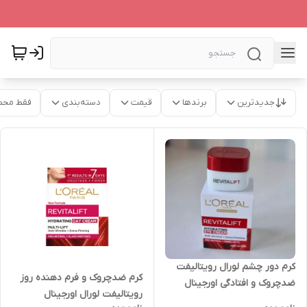
جدیدترین
برندها
قیمت
دسته‌بندی
فقط محص
کرم دور چشم لورال رویتالیفت
کرم ضدچروک و فرم دهنده روز
ضدچروک و افتادگی اورجینال
رویتالیفت لورال اورجینال