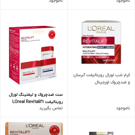
ناموجود
ناموجود
کرم شب لورال رویتالیفت آبرسان
و ضدچروک اورجینال
ست ضدچروک و لیفتینگ لورال
رویتالیفت LOreal Revitalift
ناموجود
تماس بگیرید