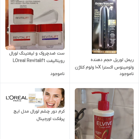
ست ضدچروک و لیفتینگ لورال
ریمل لوریل حجم دهنده
رویتالیفت LOreal Revitalift
ولومینوس اکسترا 10X ولوم کلاژن
ناموجود
ناموجود
10میل (لورآل)
کرم دور چشم لورال مدل ایج
پرفکت اورجینال