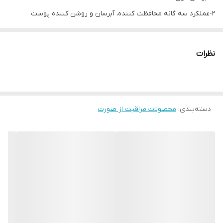
2-عملکرد سه گانه محافظت کننده، آبرسان و روشن کننده پوست
3- غنی شده با ویتامین E و سرامید
4- حاوی فیلترهای محافظت در برابر پرتوی UV
نظرات
دسته‌بندی
:
محصولات مراقبت از صورت