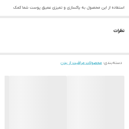
استفاده از این محصول به پاکسازی و تمیزی عمیق پوست شما کمک
می‌کند و شست و شوی آن براحتی انجام می‌گیرد، بدین معنا که نیاز به
آبکشی زیادی ندارد.
نظرات
شامپو سر و بدن مردانه لورال دارای رایحه خنک است.
دسته‌بندی
:
برند لورال پاریس
محصولات مراقبت از بدن
کشور سازنده لهستان