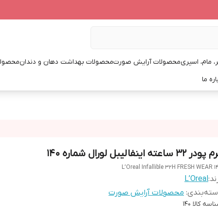
، مام، اسپری
محصولات آرایش صورت
محصولات بهداشت دهان و دندان
محصولا
اره ما
ودر 32 ساعته اینفالیبل لورال شماره 140
L’Oreal Infallible 32H FRESH WEAR 1
ند:
L’Oreal
ته‌بندی
:
محصولات آرایش صورت
اسه کالا
140