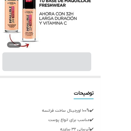
توضیحات
✔️100% اورجینال ساخت فرانسه
✔️مناسب برای انواع پوست
✔️آبرسانی ۳۲ ساعته