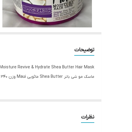
توضیحات
Moisture Revive & Hydrate Shea Butter Hair Mask
ماسک مو شی باتر Shea Butter مائویی Maui وزن 340 گرم | تقویت کننده و آبرسان قوی مو
محصولات برند مائویی، بر پایه‌ی آب آلوئه ورای خالص و آ
در آبرسانی و هیدراته کردن موهای خشک و کم آب هستند
مغذی هستند که می‌توانند فولیکول‌های مو را به خوبی ت
نظرات
خود لذت ببرید