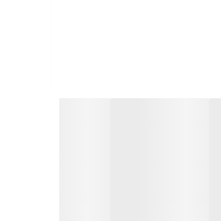
نه و خشک خود را که مستعد آسیب و شکنندگی هستند،
 این ماسک موی مائویی maui، یک محصول مراقبتی عالی برای ترمیم و یکنواخت کردن سطح موهای وز و مجعد است تا
گرمسیری خوشبو شده و با از دست دادن زبری و وز