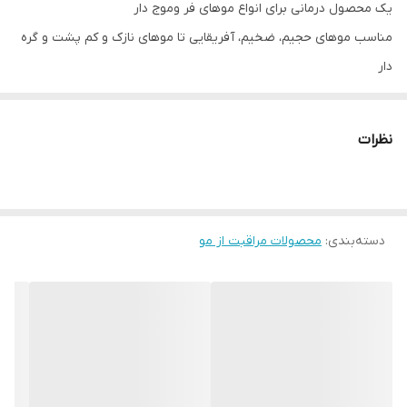
یک محصول درمانی برای انواع موهای فر و‌موج دار
مناسب موهای حجیم، ضخیم، آفریقایی تا موهای نازک و کم پشت و گره
دار
حاوی شی باتر و نارگیل
بافت غلیظ و کرمی و بصرفه
نظرات
ضد شکنندگی و خرد شدگی مو
ضدوز و پریدن و پف شدن مو
حفظ الگو و حالت مو برای بعد از حمام
دسته‌بندی
:
گره بازکن و لطیف کننده ی مو
محصولات مراقبت از مو
آبرسان عمیق موهای خشک و الکتریسیته دار
فاید سولفات و الکل مضر
هفته ای ۲ تا ۳ بار، بعد از شستن و آبکشی مو با شامپو، مقداری از نرم
کننده را فقط به ساقه بزنید و با شانه ی دندانه درشت گره ی مو را باز
کنید و ۵ دقیقه بعد آبکشی کنید