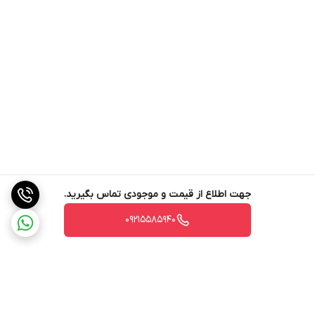
جهت اطلاع از قیمت و موجودی تماس بگیرید.
09215585940