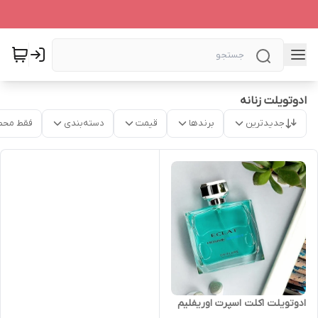
ادوتویلت زنانه
جدیدترین
برندها
قیمت
دسته‌بندی
فقط محص
ادوتویلت اکلت اسپرت اوریفلیم