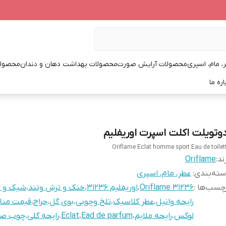
، مام، اسپری
محصولات آرایش صورت
محصولات بهداشت دهان و دندان
محصولا
اره ما
دوتویلت اکلت اسپرت اوریفلیم
Oriflame Eclat homme sport Eau de toilet
ند:
Oriflame
ته‌بندی
:
عطر، مام، اسپری
چسب‌ها :
Oriflame 31236
،
اوریفلیم 31236
،
خنک و ترش وتند
،
شیک و 
رایحه وانیل
،
عطر کلاسیک
،
تلخ وچوبی
،
بوی گل
،
حراج
،
قیمت من
لوکس
،
رایحه ملایم
،
Ead de parfum
،
Eclat
،
رایحه گلی
،
چوب صن