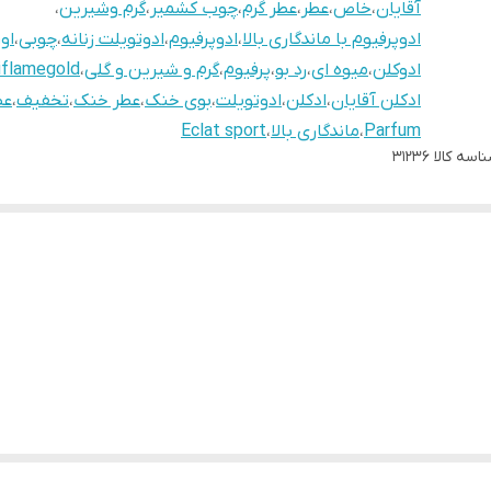
آقایان
،
خاص
،
عطر
،
عطر گرم
،
چوب کشمیر
،
گرم وشیرین
،
ادوپرفیوم با ماندگاری بالا
،
ادوپرفیوم
،
ادوتویلت زنانه
،
چوبی
،
او
ادوکلن
،
میوه ای
،
رد بو
،
پرفیوم
،
گرم و شیرین و گلی
،
iflamegold
ادکلن آقایان
،
ادکلن
،
ادوتویلت
،
بوی خنک
،
عطر خنک
،
تخفیف
،
عط
Parfum
،
ماندگاری بالا
،
Eclat sport
اسه کالا
31236
ا به ارمغان می آورد.