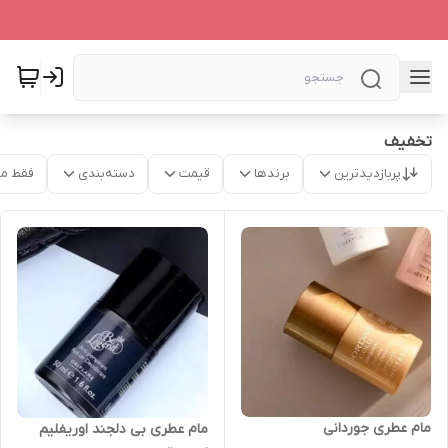
تخفیف
پربازدیدترین
برندها
قیمت
دسته‌بندی
فقط م
مام عطری جوردانی
مام عطری بی دلجند اوریفلیم