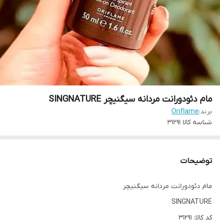
مام دئودورانت مردانه سیگنیچر SINGNATURE
برند:
Oriflame
شناسه کالا
31291
توضیحات
مام دئودورانت مردانه سیگنیچر
SINGNATURE
کد کالا: 31291