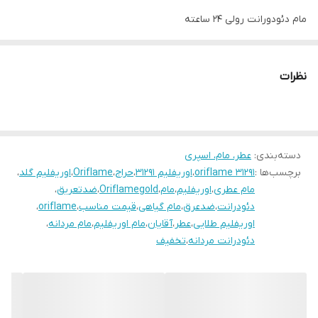
مام دئودورانت رولی 24 ساعته
دئودورانت مردانه رولی با رایحه خوش عطر سیگنیچر
همراه با حس تازگی
نظرات
ضدعرق و بدون ایجاد لک با تاثیر 24 ساعته
دسته‌بندی
:
عطر، مام، اسپری
برچسب‌ها :
oriflame 31291
،
اوریفلیم 31291
،
حراج
،
Oriflame
،
اوریفلیم گلد
،
مام عطری
،
اوریفلیم
،
مام
،
Oriflamegold
،
ضدتعریق
،
دئودرانت
،
ضدعرق
،
مام گیاهی
،
قیمت مناسب
،
oriflame
،
اوریفلیم طلایی
،
عطر
،
آقایان
،
مام اوریفلیم
،
مام مردانه
،
دئودرانت مردانه
،
تخفیف