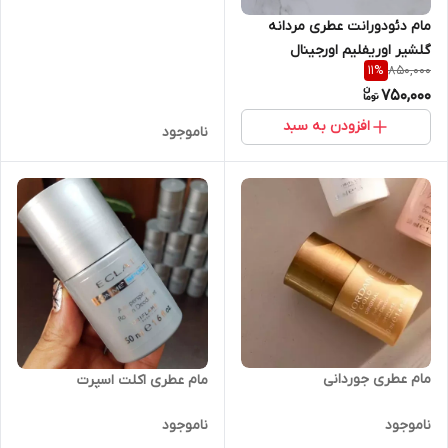
مام دئودورانت عطری مردانه
گلشیر اوریفلیم اورجینال
850,000
11
%
750,000
افزودن به سبد
ناموجود
مام عطری جوردانی
مام عطری اکلت اسپرت
ناموجود
ناموجود