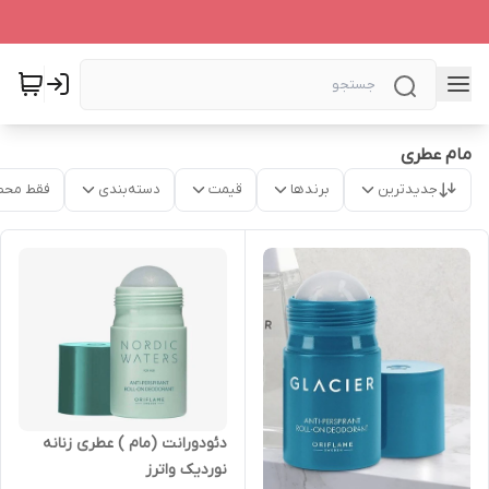
مام عطری
جدیدترین
برندها
قیمت
دسته‌بندی
فقط محص
دئودورانت (مام ) عطری زنانه
نوردیک واترز