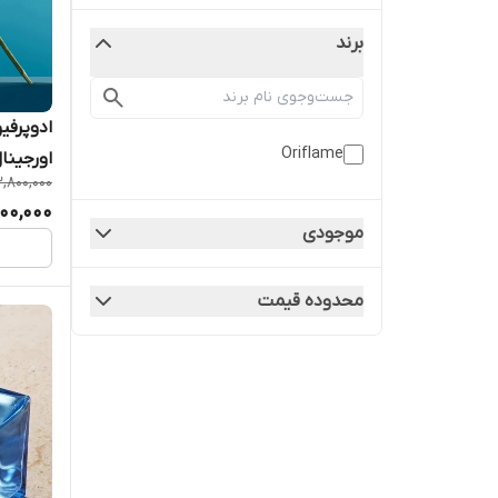
برند
ادوپرفیو
Oriflame
اورجینال 50 
,800,000
00,000
موجودی
محدوده قیمت