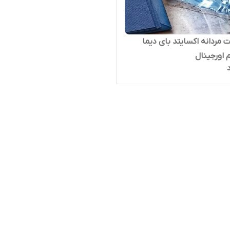
ت مردانه اکسایتد بای دیما
م اورجینال