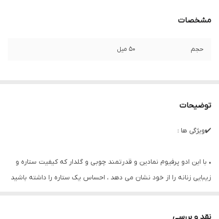
مشخصات
حجم
50 میل
توضیحات
✔️ویژگی ها :
• با این ادو پرفیوم نمادین و قدرتمند چوبی و گلدار که کیفیت ستاره و
زیبایی زنانه را از خود نشان می دهد ، احساس یک ستاره را داشته باشید
و در هر لحظه بدرخشید.
• باشکوه ، خیره کننده و حساس ، او زنی است که همه مردان می خواهند
نقد و بررسی