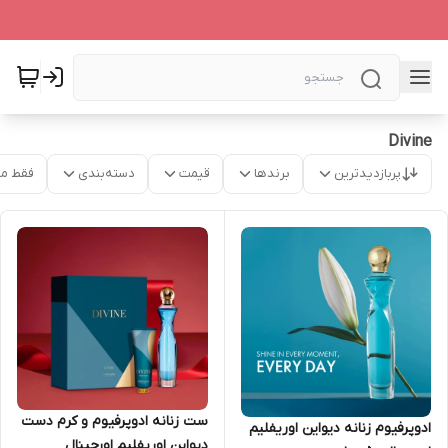
Divine
پربازدیدترین
برندها
قیمت
دسته‌بندی
فقط م
ست زنانه ادوپرفیوم و کرم دست
ادوپرفیوم زنانه دیواین اوریفلیم
دیواین اوریفلیم اورجینال