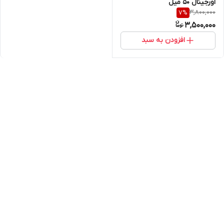
اورجینال 50 میل
3,800,000
7
%
3,500,000
افزودن به سبد