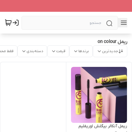
ریمل on colour
جدیدترین
برندها
قیمت
دسته‌بندی
فقط محص
ریمل آنکالر بیگلش اوریفلیم