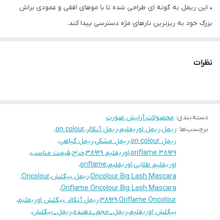
• اين ریمل به گونه اى طراحى شده تا با موهاى افقى و عمودى براش
بزرگ خود به ريزترين تارهاى مژه دسترسى پيدا كند.
• اين ريمل همچنين به دليل وجود موم عسل از مژه ها محافت مى كند.
• حجم دهندگى
نظرات
• پركننده مژه ها
• غنى شده با ويتامين B5
• قدرت تفکیک بالا
• گیاهی
دسته‌بندی
:
محصولات آرایش صورت
برچسب‌ها :
ریمل
،
ریمل اوریفلیم
،
ریمل آنکالر
،
on colour
،
ریمل on colour
،
ریمل مشکی
،
ریمل گیاهی
،
oriflame 38929
،
اوریفلیم 38929
،
حراج
،
قیمت مناسب
،
اوریفلیم طلایی
،
اوریفلیم
،
oriflame
،
Oncolour Big Lash Mascara
،
ریمل بیگلش
،
Oncolour
،
،
Oriflame Oncolour Big Lash Mascara
Oriflame Oncolour
،
38929
،
ریمل آنکالر بیگلش اوریفلیم
،
بیگلش اوریفلیم
،
ریمل_حجم_دهنده
،
ریمل_بیگلش
،