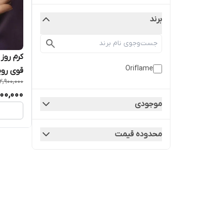
برند
Oriflame
قوی روی
2,900,000
500,000
موجودی
محدوده قیمت