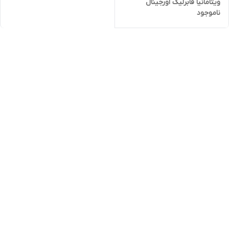
ویتامانیا فابرلیک اورجینال
ناموجود