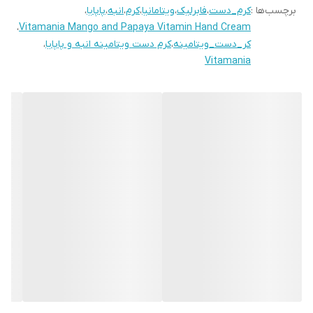
برچسب‌ها :
کرم_دست
،
فابرلیک
،
ویتامانیا
،
کرم
،
انبه
،
پاپایا
،
• بافت مرطوب کننده سبک
،
Vitamania Mango and Papaya Vitamin Hand Cream
• رایحه گرمسیری درخشان انبه و پاپایا
کر_دست_ویتامینه
،
کرم دست ویتامینه انبه و پاپایا
،
• 75 میل
Vitamania