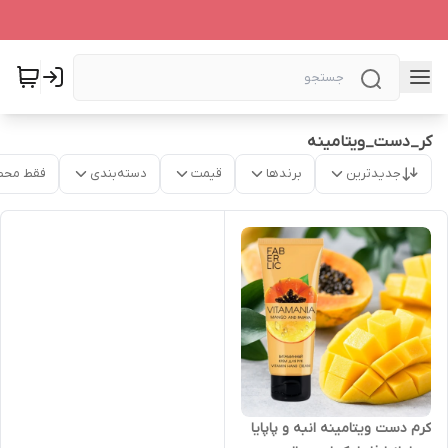
کر_دست_ویتامینه
جدیدترین
برندها
قیمت
دسته‌بندی
فقط محص
کرم دست ویتامینه انبه و پاپایا