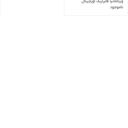
ویتامانیا فابرلیک اورجینال
ناموجود