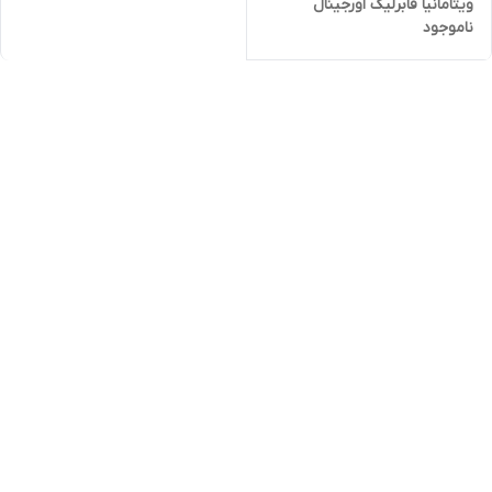
ویتامانیا فابرلیک اورجینال
ناموجود